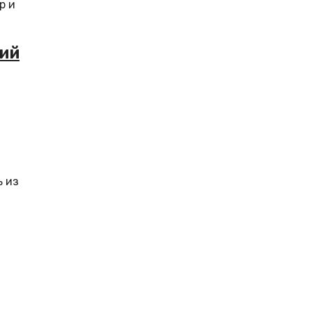
р и
ий
ь из