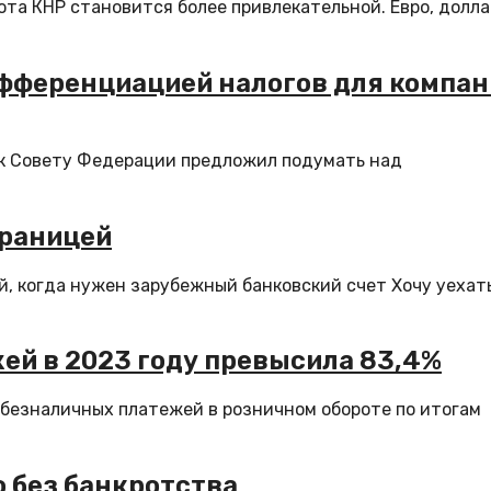
та КНР становится более привлекательной. Евро, долла
фференциацией налогов для компан
к Совету Федерации предложил подумать над
границей
й, когда нужен зарубежный банковский счет Хочу уехат
ей в 2023 году превысила 83,4%
 безналичных платежей в розничном обороте по итогам
о без банкротства