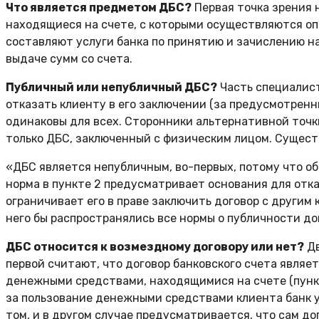
Что является предметом ДБС?
Первая точка зрения 
находящиеся на счете, с которыми осуществляются оп
составляют услуги банка по принятию и зачислению н
выдаче сумм со счета.
Публичный или непубличный ДБС?
Часть специалист
отказать клиенту в его заключении (за предусмотрен
одинаковы для всех. Сторонники альтернативной точк
только ДБС, заключенный с физическим лицом. Существ
«ДБС является непубличным, во-первых, потому что обя
норма в пункте 2 предусматривает основания для отка
ограничивает его в праве заключить договор с другим
него бы распространялись все нормы о публичности дог
ДБС относится к возмездному договору или нет?
Дв
первой считают, что договор банковского счета являе
денежными средствами, находящимися на счете (пункт 
за пользование денежными средствами клиента банк упл
том, и в другом случае предусматривается, что сам д