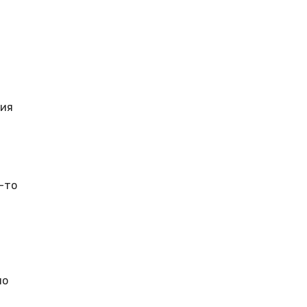
ния
-то
но