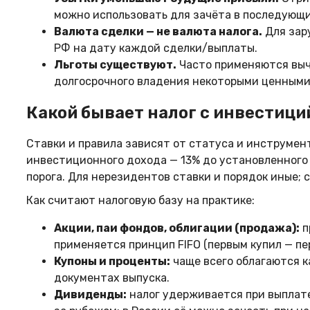
можно использовать для зачёта в последующ
Валюта сделки — не валюта налога.
Для зар
РФ на дату каждой сделки/выплаты.
Льготы существуют.
Часто применяются выч
долгосрочного владения некоторыми ценными 
Какой бывает налог с инвестици
Ставки и правила зависят от статуса и инструмен
инвестиционного дохода — 13% до установленного г
порога. Для нерезидентов ставки и порядок иные; 
Как считают налоговую базу на практике:
Акции, паи фондов, облигации (продажа):
п
применяется принцип FIFO (первым купил — пе
Купоны и проценты:
чаще всего облагаются к
документах выпуска.
Дивиденды:
налог удерживается при выплате