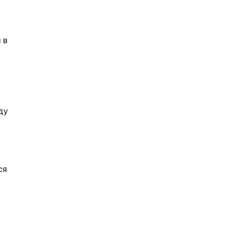
 в
ду
ся