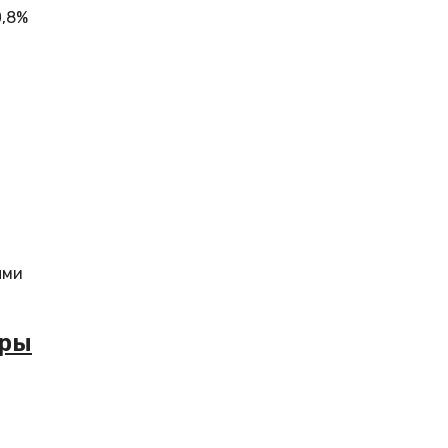
0,8%
ыми
оры