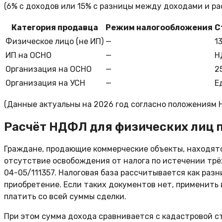
(6% с доходов или 15% с разницы между доходами и ра
Категория продавца
Режим налогообложения
С
Физическое лицо (не ИП)
—
1
ИП на ОСНО
—
Н
Организация на ОСНО
—
2
Организация на УСН
—
Е
(Данные актуальны на 2026 год согласно положениям 
Расчёт НДФЛ для физических лиц 
Граждане, продающие коммерческие объекты, находятс
отсутствие освобождения от налога по истечении трёх
04-05/111357. Налоговая база рассчитывается как ра
приобретение. Если таких документов нет, применить
платить со всей суммы сделки.
При этом сумма дохода сравнивается с кадастровой с